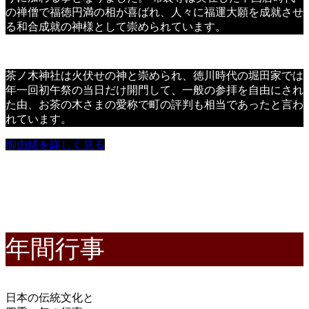
の禅僧で福徳円満の相が喜ばれ、人々に福運大願を成就させ
る和合成就の神様として崇められています。
茶ノ木神社は火伏せの神と崇められ、徳川時代の堀田家では
年一回初午祭の当日だけ開門して、一般の参拝を自由にされ
た由、お茶の木さまの愛称で町の評判も相当であったと言わ
れています。
御由緒を詳しく見る
Event
年間行事
日本の伝統文化と