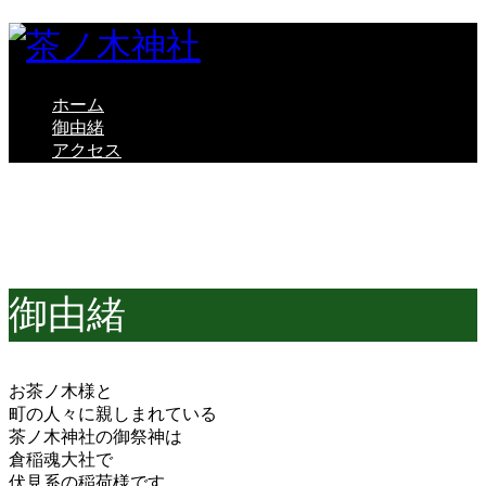
ホーム
御由緒
アクセス
History
御由緒
お茶ノ木様と
町の人々に親しまれている
茶ノ木神社の御祭神は
倉稲魂大社で
伏見系の稲荷様です