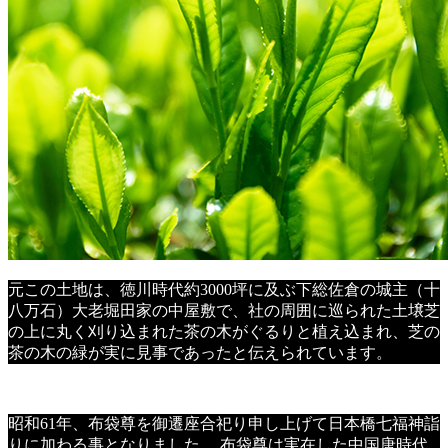
元この土地は、徳川時代約3000坪に及ぶ下総佐倉の城主（十
八万石）大老堀田家の中屋敷で、社の周囲に巡られた土壌芝
の上に丸く刈り込まれた茶の木がぐるりと植え込まれ、芝の
茶の木の緑が実に見事であったと伝えられています。
昭和61年、布袋尊を御遷座合祀り申し上げて日本橋七福神詣
りに加わる事となりました。 布袋尊は実在した中国唐時代